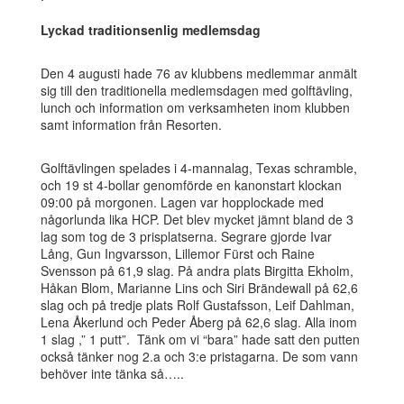
Lyckad traditionsenlig medlemsdag
Den 4 augusti hade 76 av klubbens medlemmar anmält
sig till den traditionella medlemsdagen med golftävling,
lunch och information om verksamheten inom klubben
samt information från Resorten.
Golftävlingen spelades i 4-mannalag, Texas schramble,
och 19 st 4-bollar genomförde en kanonstart klockan
09:00 på morgonen. Lagen var hopplockade med
någorlunda lika HCP. Det blev mycket jämnt bland de 3
lag som tog de 3 prisplatserna. Segrare gjorde Ivar
Lång, Gun Ingvarsson, Lillemor Fürst och Raine
Svensson på 61,9 slag. På andra plats Birgitta Ekholm,
Håkan Blom, Marianne Lins och Siri Brändewall på 62,6
slag och på tredje plats Rolf Gustafsson, Leif Dahlman,
Lena Åkerlund och Peder Åberg på 62,6 slag. Alla inom
1 slag ,” 1 putt”. Tänk om vi “bara” hade satt den putten
också tänker nog 2.a och 3:e pristagarna. De som vann
behöver inte tänka så…..