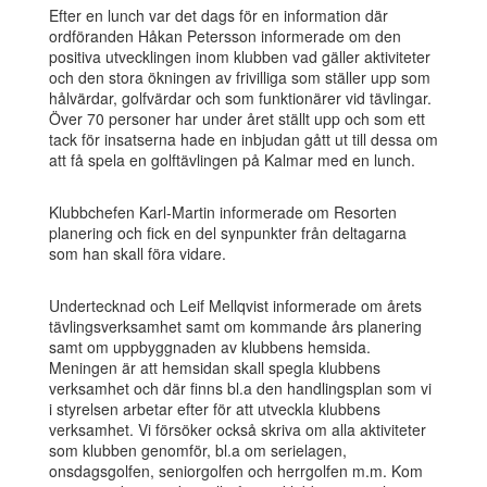
Efter en lunch var det dags för en information där
ordföranden Håkan Petersson informerade om den
positiva utvecklingen inom klubben vad gäller aktiviteter
och den stora ökningen av frivilliga som ställer upp som
hålvärdar, golfvärdar och som funktionärer vid tävlingar.
Över 70 personer har under året ställt upp och som ett
tack för insatserna hade en inbjudan gått ut till dessa om
att få spela en golftävlingen på Kalmar med en lunch.
Klubbchefen Karl-Martin informerade om Resorten
planering och fick en del synpunkter från deltagarna
som han skall föra vidare.
Undertecknad och Leif Mellqvist informerade om årets
tävlingsverksamhet samt om kommande års planering
samt om uppbyggnaden av klubbens hemsida.
Meningen är att hemsidan skall spegla klubbens
verksamhet och där finns bl.a den handlingsplan som vi
i styrelsen arbetar efter för att utveckla klubbens
verksamhet. Vi försöker också skriva om alla aktiviteter
som klubben genomför, bl.a om serielagen,
onsdagsgolfen, seniorgolfen och herrgolfen m.m. Kom