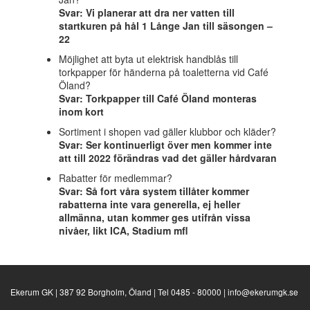
Svar: Vi planerar att dra ner vatten till
startkuren på hål 1 Långe Jan till säsongen –
22
Möjlighet att byta ut elektrisk handblås till
torkpapper för händerna på toaletterna vid Café
Öland?
Svar: Torkpapper till Café Öland monteras
inom kort
Sortiment i shopen vad gäller klubbor och kläder?
Svar: Ser kontinuerligt över men kommer inte
att till 2022 förändras vad det gäller hårdvaran
Rabatter för medlemmar?
Svar: Så fort våra system tillåter kommer
rabatterna inte vara generella, ej heller
allmänna, utan kommer ges utifrån vissa
nivåer, likt ICA, Stadium mfl
Ekerum GK | 387 92 Borgholm, Öland | Tel 0485 - 80000 | info@ekerumgk.se