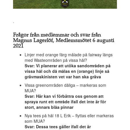
.
Frågor från medlemmar och svar från
Magnus Lagerlöf, Medlemsmötet 6 augusti
2021
Linjer med orange färg målade på fairway längs
med Wasteområden på vissa hål?
Svar: Vi planerar att utöka sandområden på
vissa hål och då målas en (orange) linje så
grävmaskinisten vet var han ska gräva
Vissa greenområden dåliga – markeras som
MUA?
Svar: Här kan vi förbättra oss genom att
spraya runt ett område ifall det inte är för
stort, annars blåa pinnar
Nya tees på hål 18 L Erik – flyttas eller markeras
som MUA?
Svar: Dessa tees gäller ifall det är