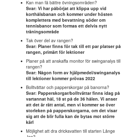
Kan man få bättre övningsområden?
Svar: Vi har påbörjat att klippa upp vid
korthålsbanan och kommer under hösten
komplettera med bevattning söder om
tennisbanor som formas ett delvis nytt
träningsområde
Tak över del av rangen?
Svar: Planer finns för tak till ett par platser på
rangen, primärt för lektioner
Planer på att anskaffa monitor för swinganalys till
rangen?
Svar: Någon form av hjälpmedel/swinganalys
till lektioner kommer prövas 2022
Bolltvättar och papperskorgar på banorna?
Svar: Papperskorgar/bolltvättar finns idag på
vartannat hål, 18 st på de 36 hålen. Vi anser
att det är rätt antal, men vi kommer se över
storleken på papperskorgarna, om det visar
sig att de blir fulla kan de bytas mot större
kärl
Möjlighet att dra dricksvatten till starten Långe
Jan?