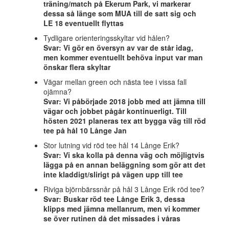
träning/match på Ekerum Park, vi markerar
dessa så länge som MUA till de satt sig och
LE 18 eventuellt flyttas
Tydligare orienteringsskyltar vid hålen?
Svar: Vi gör en översyn av var de står idag,
men kommer eventuellt behöva input var man
önskar flera skyltar
Vägar mellan green och nästa tee i vissa fall
ojämna?
Svar: Vi påbörjade 2018 jobb med att jämna till
vägar och jobbet pågår kontinuerligt. Till
hösten 2021 planeras tex att bygga väg till röd
tee på hål 10 Långe Jan
Stor lutning vid röd tee hål 14 Långe Erik?
Svar: Vi ska kolla på denna väg och möjligtvis
lägga på en annan beläggning som gör att det
inte kladdigt/slirigt på vägen upp till tee
Riviga björnbärssnår på hål 3 Långe Erik röd tee?
Svar: Buskar röd tee Långe Erik 3, dessa
klipps med jämna mellanrum, men vi kommer
se över rutinen då det missades i våras