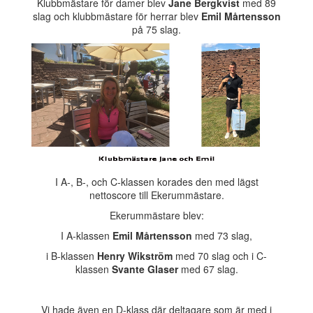
Klubbmästare för damer blev
Jane Berg
kvist
med 89
slag och klubbmästare för herrar blev
Emil Mårtensson
på 75 slag.
I A-, B-, och C-klassen korades den med lägst
nettoscore till Ekerummästare.
Ekerummästare blev:
I A-klassen
Emil Mårtensson
med 73 slag,
i B-klassen
Henry Wikström
med 70 slag och i C-
klassen
Svante Glaser
med 67 slag.
Vi hade även en D-klass där deltagare som är med i