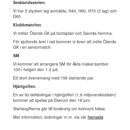
Smålandsserien.
Vi har 5 stycken lag anmälda, H40, H60, H70 (2 lag) och
D60.
Klubbmatcher.
Vi möter Ölands GK på bortaplan och Saxnäs hemma.
För sjuttonde året i rad kommer vi även att möte Ölands
GK i en seniormatch.
SM
Vi kommer att arrangera SM för Äkta makar/sambor
100+ helgen den 1-2 juli.
Ett stort evenemang med 156 startande par.
Hjärtgolfen.
En av tio deltävlingar i hjärtgolfen (1,6 miljonersklubben)
kommer att spelas på Ekerum den 18 juni.
Startavgifterna går till forskning om kvinnors hälsa.
Mer information, bokningar m.m. via vår
hemsida