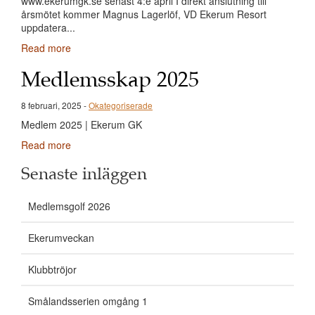
www.ekerumgk.se senast 4:e april I direkt anslutning till
årsmötet kommer Magnus Lagerlöf, VD Ekerum Resort
uppdatera...
Read more
Medlemsskap 2025
8 februari, 2025 -
Okategoriserade
Medlem 2025 | Ekerum GK
Read more
Senaste inläggen
Medlemsgolf 2026
Ekerumveckan
Klubbtröjor
Smålandsserien omgång 1