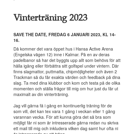
Vinterträning 2023
SAVE THE DATE, FREDAG 6 JANUARI 2023, KL 14-
16.
Då kommer det vara öppet hus i Hansa Active Arena
(Engelska vägen 12) inne i Kalmar. På en av deras
padelbanor så har det byggts upp allt som behövs för att
hålla igång eller förbättra sitt golfspel under vintern. Där
finns slagmattor, puttmatta, chipmöjligheter och även 2
Trackman så du får exakta värden och feedback på dina
slag. Ta med dina klubbor och kom och testa på de olika
momenten och ställa frågor till mig om hur just du får ut
maximalt av din vinterträning.
Jag vill gärna få i gång en kontinuerlig träning för de
som vill, det kan tex vara 1 gång i veckan eller 1 gång
varannan vecka. För att kunna göra det så bra som
möjligt får ni som är intresserade gärna redan nu skriva
ett mail till mig och inkludera vilken dag samt hur ofta ni