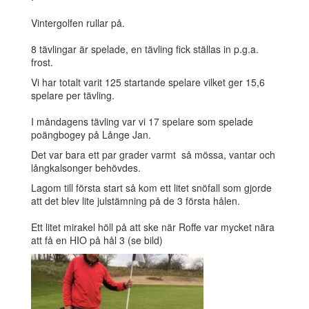
Vintergolfen rullar på.
8 tävlingar är spelade, en tävling fick ställas in p.g.a.
frost.
Vi har totalt varit 125 startande spelare vilket ger 15,6
spelare per tävling.
I måndagens tävling var vi 17 spelare som spelade
poängbogey på Långe Jan.
Det var bara ett par grader varmt så mössa, vantar och
långkalsonger behövdes.
Lagom till första start så kom ett litet snöfall som gjorde
att det blev lite julstämning på de 3 första hålen.
Ett litet mirakel höll på att ske när Roffe var mycket nära
att få en HIO på hål 3 (se bild)