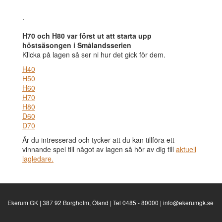
.
H70 och H80 var först ut att starta upp
höstsäsongen i Smålandsserien
Klicka på lagen så ser ni hur det gick för dem.
H40
H50
H60
H70
H80
D60
D70
Är du intresserad och tycker att du kan tillföra ett
vinnande spel till något av lagen så hör av dig till
aktuell
lagledare.
Ekerum GK | 387 92 Borgholm, Öland | Tel 0485 - 80000 | info@ekerumgk.se