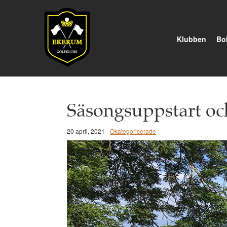
Klubben
Bok
Säsongsuppstart oc
20 april, 2021 -
Okategoriserade