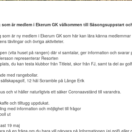
ig som är medlem i Ekerum GK välkommen till Säsongsuppstart och
Dig som är ny medlem i Ekerum GK som här kan lära känna medlemmar i 
ns tävlingar och övriga aktiviteter.
pen (vita huset på rangen) där vi samtalar, ger information och svarar 
ersson representerar Resorten
lats, du kan testa klubbor från Titleist, skor från FJ, samt ta del av gol
ade med rangebollar.
 sällskapsgolf, 12 hål Scramble på Långe Erik
hus och vi håller naturligtvis ett säker Coronaavstånd till varandra.
kaffe och tilltugg uppdukat.
ing med information och möjlighet till frågor
oll ut
ast 19 maj
a på en fråga om du bara vill närvara på Informationen (ej golf) eller o