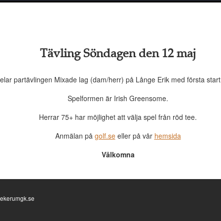
Tävling Söndagen den 12 maj
pelar partävlingen Mixade lag (dam/herr) på Långe Erik med första start 
Spelformen är Irish Greensome.
Herrar 75+ har möjlighet att välja spel från röd tee.
Anmälan på
golf.se
eller på vår
hemsida
Välkomna
o@ekerumgk.se