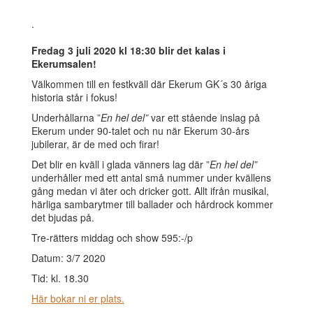
.
Fredag 3 juli 2020 kl 18:30 blir det kalas i
Ekerumsalen!
Välkommen till en festkväll där Ekerum GK´s 30 åriga
historia står i fokus!
Underhållarna ”
En hel del”
var ett stående inslag på
Ekerum under 90-talet och nu när Ekerum 30-års
jubilerar, är de med och firar!
Det blir en kväll i glada vänners lag där ”
En hel del”
underhåller med ett antal små nummer under kvällens
gång medan vi äter och dricker gott. Allt ifrån musikal,
härliga sambarytmer till ballader och hårdrock kommer
det bjudas på.
Tre-rätters middag och show 595:-/p
Datum: 3/7 2020
Tid: kl. 18.30
Här bokar ni er plats.