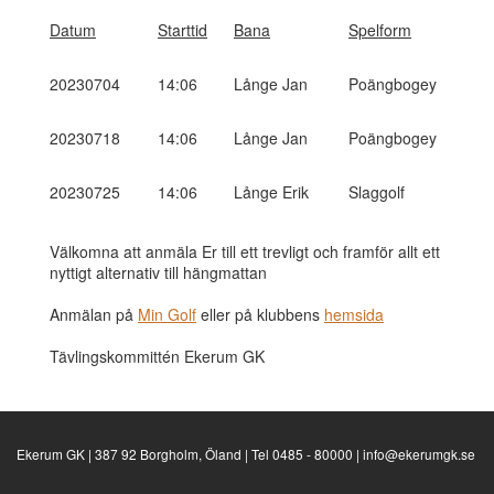
Datum
Starttid
Bana
Spelform
20230704
14:06
Långe Jan
Poängbogey
20230718
14:06
Långe Jan
Poängbogey
20230725
14:06
Långe Erik
Slaggolf
Välkomna att anmäla Er till ett trevligt och framför allt ett
nyttigt alternativ till hängmattan
Anmälan på
Min Golf
eller på klubbens
hemsida
Tävlingskommittén Ekerum GK
Ekerum GK | 387 92 Borgholm, Öland | Tel 0485 - 80000 | info@ekerumgk.se