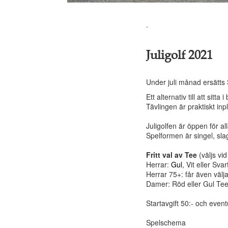
.
Juligolf 2021
Under juli månad ersätt
Ett alternativ till att sitt
Tävlingen är praktiskt inp
Juligolfen är öppen för al
Spelformen är singel, sla
Fritt val av Tee
(väljs vi
Herrar:
Gul
, Vit eller Sva
Herrar 75+: får även väl
Damer: Röd eller Gul Te
Startavgift 50:- och event
Spelschema