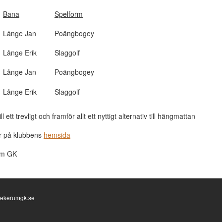
Bana
Spelform
Långe Jan
Poängbogey
Långe Erik
Slaggolf
Långe Jan
Poängbogey
Långe Erik
Slaggolf
 ett trevligt och framför allt ett nyttigt alternativ till hängmattan
r på klubbens
hemsida
um GK
o@ekerumgk.se