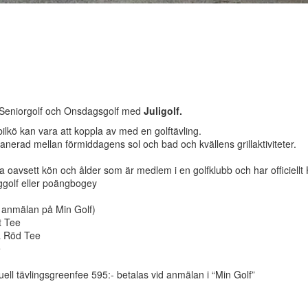
s Seniorgolf och Onsdagsgolf med
Juligolf.
a i bilkö kan vara att koppla av med en golftävling.
lanerad mellan förmiddagens sol och bad och kvällens grillaktiviteter.
la oavsett kön och ålder som är medlem i en golfklubb och har officiellt
ggolf eller poängbogey
d anmälan på Min Golf)
rt Tee
ja Röd Tee
e
uell tävlingsgreenfee 595:- betalas vid anmälan i “Min Golf”