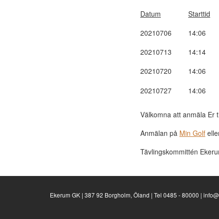
Datum
Starttid
20210706
14:06
20210713
14:14
20210720
14:06
20210727
14:06
Välkomna att anmäla Er till
Anmälan på
Min Golf
elle
Tävlingskommittén Eker
Ekerum GK | 387 92 Borgholm, Öland | Tel 0485 - 80000 | inf