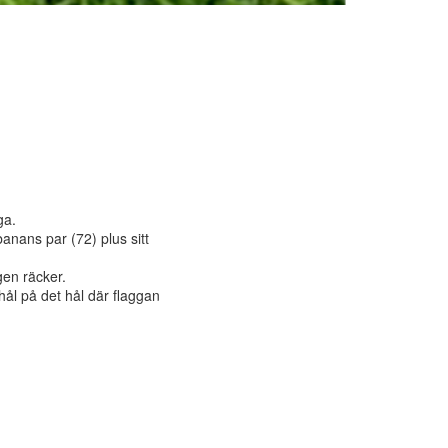
ga.
anans par (72) plus sitt
gen räcker.
 hål på det hål där flaggan